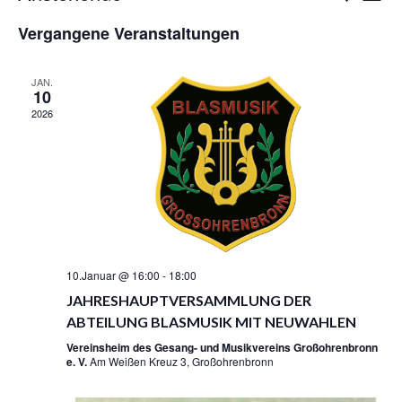
E
E
u
D
i
R
c
R
Vergangene Veranstaltungen
s
a
A
h
A
t
N
t
e
N
e
S
u
JAN.
S
T
10
m
T
A
w
2026
L
A
ä
T
L
h
U
T
N
l
U
G
e
N
A
n
G
N
.
S
E
I
N
C
10.Januar @ 16:00
-
18:00
S
H
JAHRESHAUPTVERSAMMLUNG DER
U
T
ABTEILUNG BLASMUSIK MIT NEUWAHLEN
C
E
H
N
Vereinsheim des Gesang- und Musikvereins Großohrenbronn
-
E
e. V.
Am Weißen Kreuz 3, Großohrenbronn
N
U
A