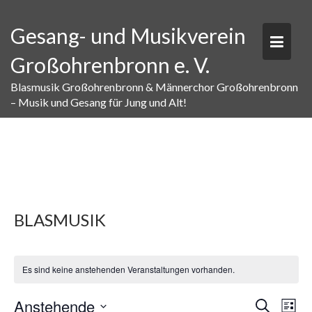
Skip
to
Gesang- und Musikverein
content
Großohrenbronn e. V.
Blasmusik Großohrenbronn & Männerchor Großohrenbronn
– Musik und Gesang für Jung und Alt!
BLASMUSIK
Es sind keine anstehenden Veranstaltungen vorhanden.
V
V
Anstehende
S
L