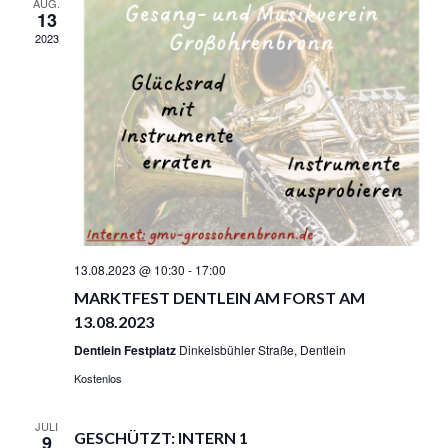
N
AUG.
V
13
D
I
2023
A
G
N
A
S
T
I
I
O
C
N
H
T
E
N
,
N
13.08.2023 @ 10:30
-
17:00
A
MARKTFEST DENTLEIN AM FORST AM
V
13.08.2023
I
Dentlein Festplatz
Dinkelsbühler Straße, Dentlein
G
A
Kostenlos
T
I
JULI
GESCHÜTZT: INTERN 1
O
9