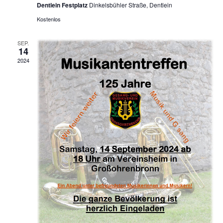
N
Dentlein Festplatz
Dinkelsbühler Straße, Dentlein
U
A
N
Kostenlos
V
D
I
A
G
SEP.
N
14
A
S
T
2024
I
I
O
C
N
H
T
E
N
,
N
A
V
I
G
A
T