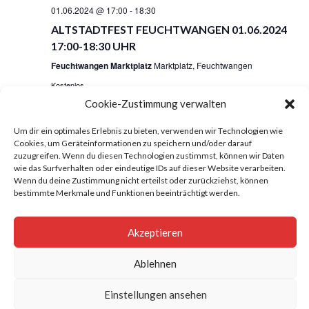
01.06.2024 @ 17:00
-
18:30
ALTSTADTFEST FEUCHTWANGEN 01.06.2024
17:00-18:30 UHR
Feuchtwangen Marktplatz
Marktplatz, Feuchtwangen
Kostenlos
Cookie-Zustimmung verwalten
Um dir ein optimales Erlebnis zu bieten, verwenden wir Technologien wie
Cookies, um Geräteinformationen zu speichern und/oder darauf
zuzugreifen. Wenn du diesen Technologien zustimmst, können wir Daten
wie das Surfverhalten oder eindeutige IDs auf dieser Website verarbeiten.
Wenn du deine Zustimmung nicht erteilst oder zurückziehst, können
Impressum
bestimmte Merkmale und Funktionen beeinträchtigt werden.
AGBs
Akzeptieren
Datenschutzerklärung
Ablehnen
Gesang- und Musikverein Großohrenbronn e.V. Alle
Einstellungen ansehen
Rechte vorbehalten.