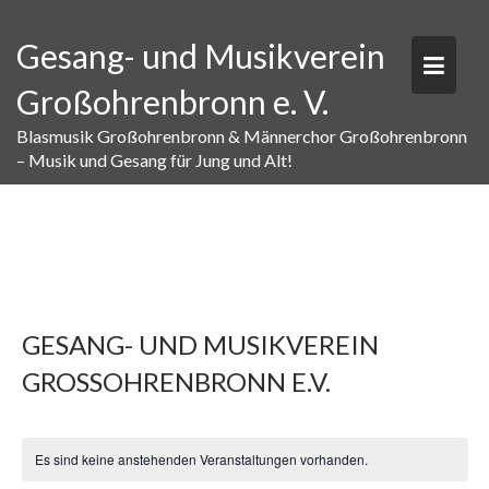
Skip
to
Gesang- und Musikverein
content
Großohrenbronn e. V.
Blasmusik Großohrenbronn & Männerchor Großohrenbronn
– Musik und Gesang für Jung und Alt!
GESANG- UND MUSIKVEREIN
GROSSOHRENBRONN E.V.
Es sind keine anstehenden Veranstaltungen vorhanden.