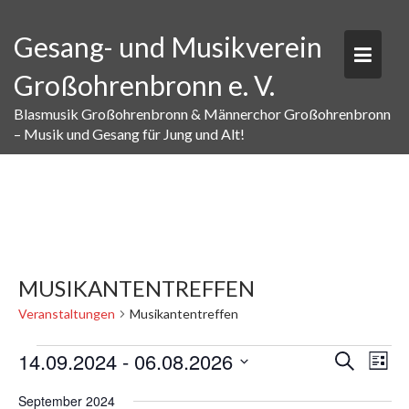
Skip
to
Gesang- und Musikverein
content
Großohrenbronn e. V.
Blasmusik Großohrenbronn & Männerchor Großohrenbronn
– Musik und Gesang für Jung und Alt!
MUSIKANTENTREFFEN
Veranstaltungen
Musikantentreffen
VERANSTALTUNGEN
V
V
14.09.2024
 - 
06.08.2026
S
L
E
E
u
D
i
R
c
R
September 2024
s
a
A