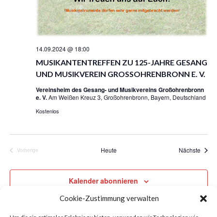
A
G
N
A
S
T
I
I
O
C
N
14.09.2024 @ 18:00
H
MUSIKANTENTREFFEN ZU 125-JAHRE GESANG
T
E
UND MUSIKVEREIN GROSSOHRENBRONN E. V.
N
Vereinsheim des Gesang- und Musikvereins Großohrenbronn
,
e. V.
Am Weißen Kreuz 3, Großohrenbronn, Bayern, Deutschland
N
Kostenlos
A
V
I
G
Veran
Heute
Nächste
Vorherige
Veranstaltungen
A
T
I
Kalender abonnieren
O
Cookie-Zustimmung verwalten
N