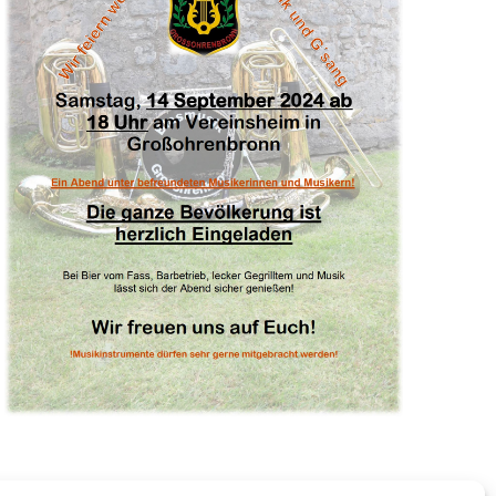
V
I
G
A
T
I
O
N