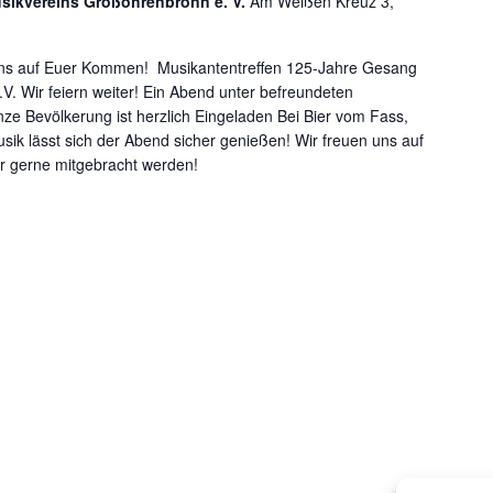
sikvereins Großohrenbronn e. V.
Am Weißen Kreuz 3,
en uns auf Euer Kommen! Musikantentreffen 125-Jahre Gesang
. Wir feiern weiter! Ein Abend unter befreundeten
ze Bevölkerung ist herzlich Eingeladen Bei Bier vom Fass,
usik lässt sich der Abend sicher genießen! Wir freuen uns auf
hr gerne mitgebracht werden!