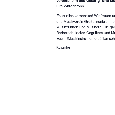
Vereinsheim des Gesang- und Mu
g
D
Großohrenbronn
e
A
b
Es ist alles vorbereitet! Wir freu
N
e
und Musikverein Großohrenbronn e.V
S
n
Musikerinnen und Musikern! Die gan
I
.
Barbetrieb, lecker Gegrilltem und M
C
S
Euch! !Musikinstrumente dürfen se
H
u
T
Kostenlos
c
E
h
N
e
,
n
N
a
A
c
V
h
I
V
G
e
A
r
T
a
I
n
O