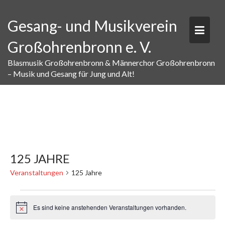
Skip
to
Gesang- und Musikverein
content
Großohrenbronn e. V.
Blasmusik Großohrenbronn & Männerchor Großohrenbronn
– Musik und Gesang für Jung und Alt!
125 JAHRE
Veranstaltungen
125 Jahre
VERANSTALTUNGEN
FOR
Es sind keine anstehenden Veranstaltungen vorhanden.
H
08.08.2026
i