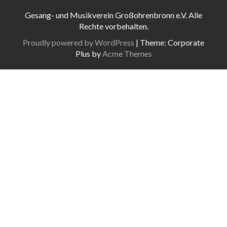
N
U
A
N
Gesang- und Musikverein Großohrenbronn e.V. Alle
V
D
Rechte vorbehalten.
I
A
G
Proudly powered by WordPress
|
Theme: Corporate
N
A
Plus by
Acme Themes
S
T
I
I
O
C
N
H
T
E
N
,
N
A
V
I
G
A
T