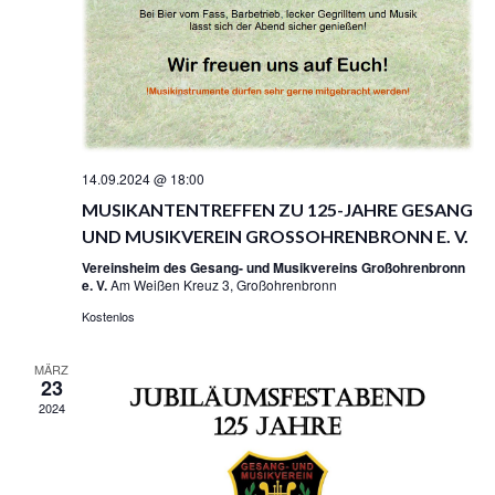
N
V
D
I
A
G
N
A
S
T
I
I
O
C
N
H
14.09.2024 @ 18:00
T
MUSIKANTENTREFFEN ZU 125-JAHRE GESANG
E
UND MUSIKVEREIN GROSSOHRENBRONN E. V.
N
,
Vereinsheim des Gesang- und Musikvereins Großohrenbronn
e. V.
Am Weißen Kreuz 3, Großohrenbronn
N
A
Kostenlos
V
I
MÄRZ
23
G
2024
A
T
I
O