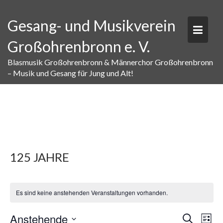
Skip
to
Gesang- und Musikverein
content
Großohrenbronn e. V.
Blasmusik Großohrenbronn & Männerchor Großohrenbronn
– Musik und Gesang für Jung und Alt!
125 JAHRE
Es sind keine anstehenden Veranstaltungen vorhanden.
V
V
Anstehende
S
L