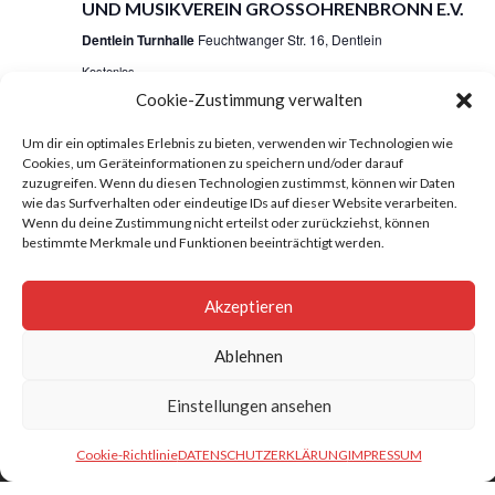
UND MUSIKVEREIN GROSSOHRENBRONN E.V.
Dentlein Turnhalle
Feuchtwanger Str. 16, Dentlein
Kostenlos
Cookie-Zustimmung verwalten
Um dir ein optimales Erlebnis zu bieten, verwenden wir Technologien wie
Cookies, um Geräteinformationen zu speichern und/oder darauf
zuzugreifen. Wenn du diesen Technologien zustimmst, können wir Daten
wie das Surfverhalten oder eindeutige IDs auf dieser Website verarbeiten.
Wenn du deine Zustimmung nicht erteilst oder zurückziehst, können
bestimmte Merkmale und Funktionen beeinträchtigt werden.
Impressum
AGBs
Akzeptieren
Datenschutzerklärung
Ablehnen
Gesang- und Musikverein Großohrenbronn e.V. Alle
Einstellungen ansehen
Rechte vorbehalten.
Proudly powered by WordPress
|
Theme: Corporate
Cookie-Richtlinie
DATENSCHUTZERKLÄRUNG
IMPRESSUM
Plus by
Acme Themes